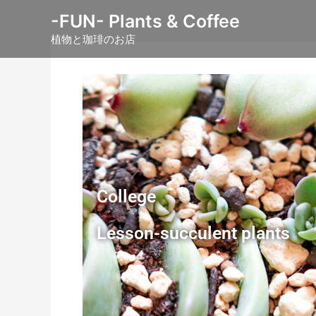
内
-FUN- Plants & Coffee
容
植物と珈琲のお店
を
ス
キ
ッ
プ
College
Lesson-succulent plants