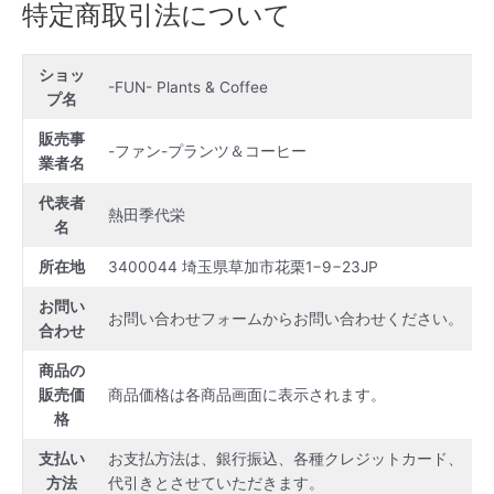
特定商取引法について
内
容
を
ショッ
ス
-FUN- Plants & Coffee
プ名
キ
ッ
販売事
-ファン-プランツ＆コーヒー
プ
業者名
代表者
熱田季代栄
名
所在地
3400044 埼玉県草加市花栗1−9−23JP
お問い
お問い合わせフォームからお問い合わせください。
合わせ
商品の
販売価
商品価格は各商品画面に表示されます。
格
支払い
お支払方法は、銀行振込、各種クレジットカード、
方法
代引きとさせていただきます。