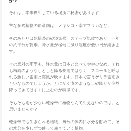
か？
それは、本来自生している場所に秘密があります。
主な多肉植物の原産国は、メキシコ・南アフリカなど。
そのあたりは乾燥帯の砂漠気候、ステップ気候であり、一年
の約半分が乾季。降水量が極端に減り湿度が低い日が続きま
す。
その反対の雨季も、降水量は日本と比べてやや少なめ。それ
も梅雨のようなしとしと降る長雨ではなく、スコールと呼ば
れる激しい雷雨と突風が吹きます。日本で言うゲリラ雷雨み
たいなものでしょうか。とにかく滝のような土砂降りが突然
降ってきてはすぐに止むのが特徴です。
そもそも雨が少ない乾燥帯に植物なんて生えないのでは。と
思いませんか？
乾燥帯でも生きられる植物。自分の体内に水分を貯めて、そ
の水分を少しずつ使って生きていく植物。