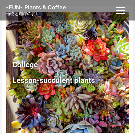
内
Main
-FUN- Plants & Coffee
容
植物と珈琲のお店
Menu
を
ス
キ
ッ
プ
College
Lesson-succulent plants