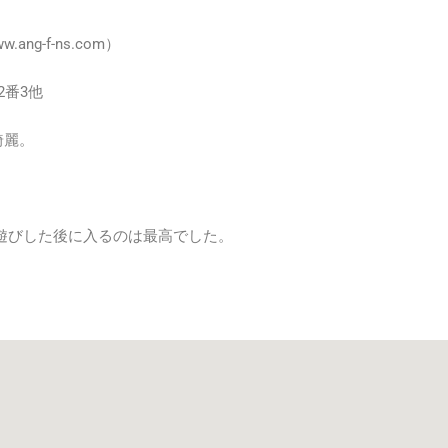
ww.ang-f-ns.com）
2番3他
綺麗。
遊びした後に入るのは最高でした。