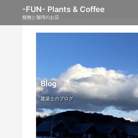
内
-FUN- Plants & Coffee
容
植物と珈琲のお店
を
ス
キ
ッ
プ
Blog
建築士のブログ