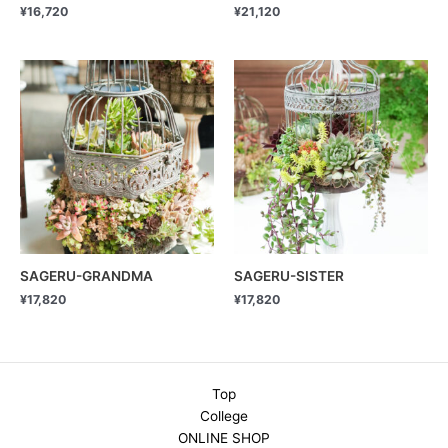
¥
16,720
¥
21,120
SAGERU-GRANDMA
SAGERU-SISTER
¥
17,820
¥
17,820
Top
College
ONLINE SHOP