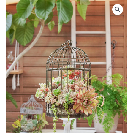
内
SAGERU
容
GOLD-
を
Large
ス
個
キ
ッ
プ