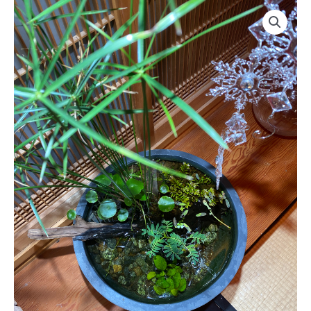
内
MEDAKA
容
ー
を
BASE
ス
個
キ
ッ
プ