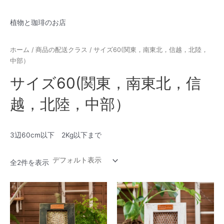
内
Main
-FUN- Plants & Coffee
容
植物と珈琲のお店
Menu
を
ス
キ
ホーム
/ 商品の配送クラス / サイズ60(関東，南東北，信越，北陸，
ッ
中部）
プ
サイズ60(関東，南東北，信
越，北陸，中部）
3辺60cm以下 2Kg以下まで
全2件を表示