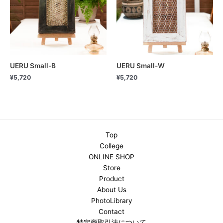
UERU Small-B
UERU Small-W
¥
5,720
¥
5,720
Top
College
ONLINE SHOP
Store
Product
About Us
PhotoLibrary
Contact
特定商取引法について